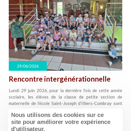
29/06/2026
Rencontre intergénérationnelle
Lundi 29 juin 2026, pour la dernière fois de cette année
scolaire, les élèves de la classe de petite section de
maternelle de l’école Saint-Joseph d’Illiers-Combray sont
venus nous présenter leur spectacle de kermesse. Ils ont
Nous utilisons des cookies sur ce
aussi chanté des comptines et dansé.
site pour améliorer votre expérience
d'utilisateur.