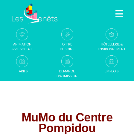
Aller au contenu principal
ANIMATION
OFFRE
HÔTELLERIE &
& VIE SOCIALE
DE SOINS
ENVIRONNEMENT
TARIFS
DEMANDE
EMPLOIS
D'ADMISSION
MuMo du Centre
Pompidou