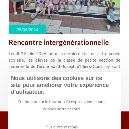
29/06/2026
Rencontre intergénérationnelle
Lundi 29 juin 2026, pour la dernière fois de cette année
scolaire, les élèves de la classe de petite section de
maternelle de l’école Saint-Joseph d’Illiers-Combray sont
venus nous présenter leur spectacle de kermesse. Ils ont
Nous utilisons des cookies sur ce
aussi chanté des comptines et dansé.
site pour améliorer votre expérience
d'utilisateur.
Plus d'actus
En cliquant sur le bouton « Accepter », vous nous
donnez votre accord.
Plus d'informations