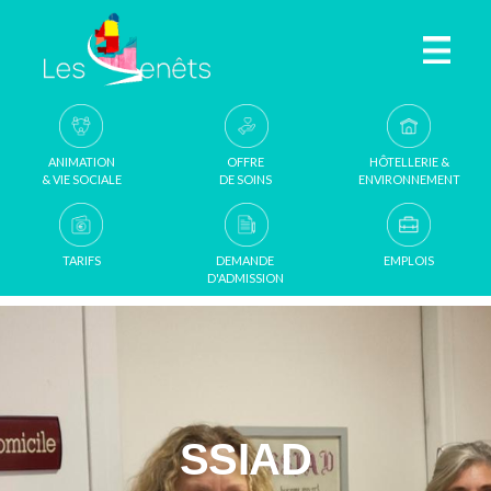
Aller au contenu principal
ANIMATION
OFFRE
HÔTELLERIE &
& VIE SOCIALE
DE SOINS
ENVIRONNEMENT
TARIFS
DEMANDE
EMPLOIS
D'ADMISSION
SSIAD