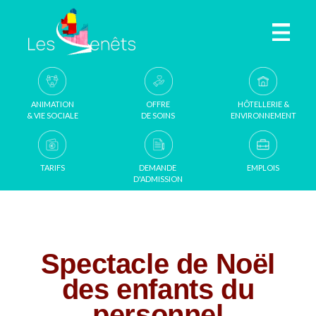
Aller au contenu principal
ANIMATION
OFFRE
HÔTELLERIE &
& VIE SOCIALE
DE SOINS
ENVIRONNEMENT
TARIFS
DEMANDE
EMPLOIS
D'ADMISSION
Spectacle de Noël
des enfants du
personnel